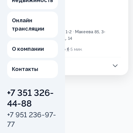
недвижимость
Онлайн
Микрорайон М
трансляции
Макеева 89
·
Макеева 85, 1-2
·
Макеева 85, 3-
4
·
бульвар И.И. Седова, д. 14
О компании
Образовательный центр
5
мин.
2.9 млн ₽
от
Контакты
+7 351 326-
44-88
+7 951 236-97-
77