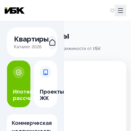
Наши проекты
Квартиры
Каталог
2026
Актуальные предложения недвижимости от
ИБК
Старт продаж
Ипотека
Проекты
рассчитать
ЖК
Коммерческая