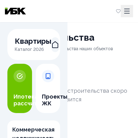
Ход строительства
Квартиры
Следите за этапами строительства наших объектов
Каталог
2026
Информация о ходе строительства скоро
Ипотека
Проекты
появится
рассчитать
ЖК
Коммерческая