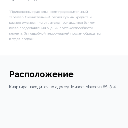
*Приведенные расчеты носят предварительный
характер. Окончательный расчет суммы кредита и
размер ежемесячного платежа производится банком
после предоставления оценки платежеспособности
клиента. За подробной информацией просим обращаться
в отдел продаж.
Расположение
Квартира
находится по адресу:
Миасс,
Макеева 85
, 3-4