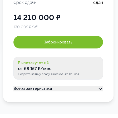
Срок сдачи
сдан
14 210 000
₽
130 009
₽/м²
Забронировать
В ипотеку: от
6
%
от
68 157
₽/мес.
Подайте заявку сразу в несколько банков
Все характеристики
Тип недвижимости
Квартира
Номер квартиры
93
Лоджия
Застеклена