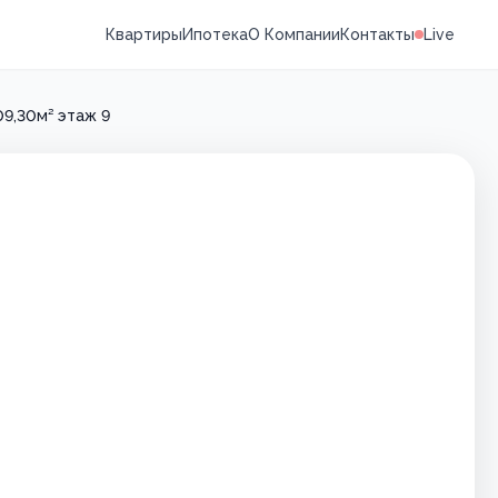
Квартиры
Ипотека
О Компании
Контакты
Live
09,30м² этаж 9