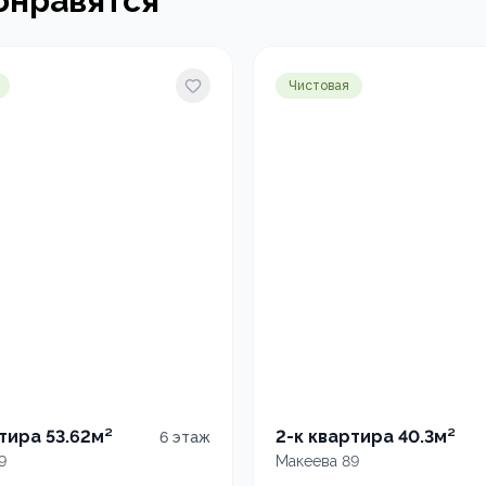
онравятся
Чистовая
тира 53.62м²
2-к квартира 40.3м²
6
этаж
9
Макеева 89