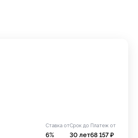
Ставка от
Срок до
Платеж от
6
%
30
лет
68 157
₽