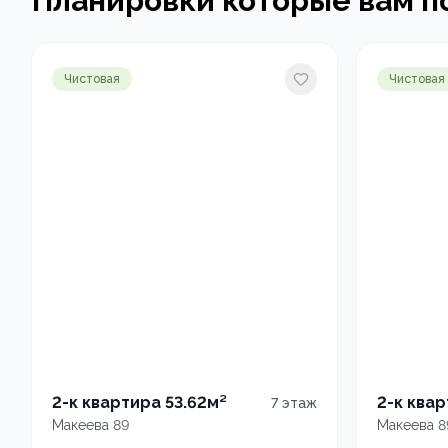
Планировки которые вам п
Чистовая
Чистовая
2-к квартира 53.62м²
2-к квар
7
этаж
Макеева 89
Макеева 8