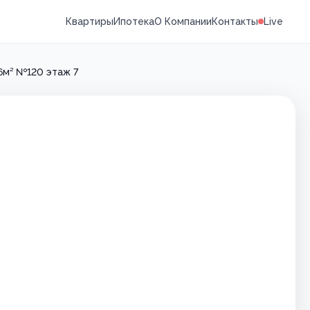
Квартиры
Ипотека
О Компании
Контакты
Live
6м² №120 этаж 7