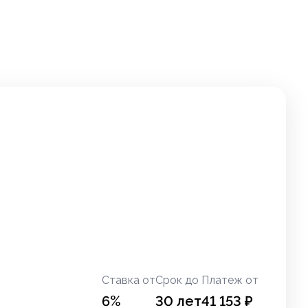
Ставка от
Срок до
Платеж от
6
%
30
лет
41 153
₽