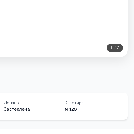
1
/
2
Лоджия
Квартира
Застеклена
№
120