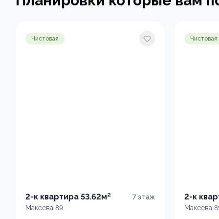
Планировки которые вам п
Чистовая
Чистовая
2-к квартира 53.62м²
2-к квар
7
этаж
Макеева 89
Макеева 8