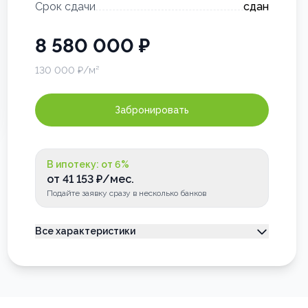
Срок сдачи
сдан
8 580 000
₽
130 000
₽/м²
Забронировать
В ипотеку: от
6
%
от
41 153
₽/мес.
Подайте заявку сразу в несколько банков
Все характеристики
Тип недвижимости
Квартира
Номер квартиры
120
Лоджия
Застеклена