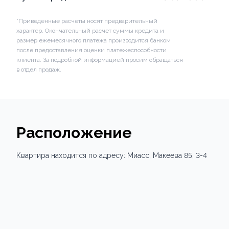
*Приведенные расчеты носят предварительный
характер. Окончательный расчет суммы кредита и
размер ежемесячного платежа производится банком
после предоставления оценки платежеспособности
клиента. За подробной информацией просим обращаться
в отдел продаж.
Расположение
Квартира
находится по адресу:
Миасс,
Макеева 85
, 3-4