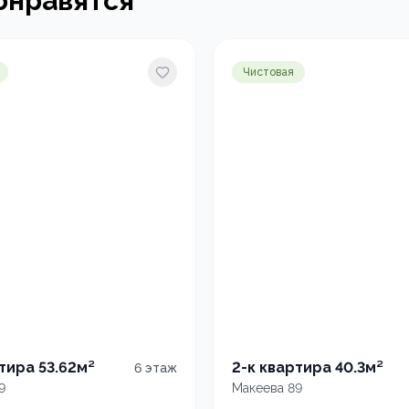
онравятся
Чистовая
тира 53.62м²
2-к квартира 40.3м²
6
этаж
9
Макеева 89