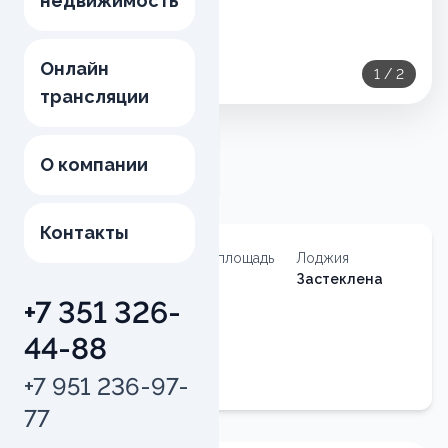
недвижимость
Онлайн
1
/
2
трансляции
О компании
Контакты
Тип
Общая площадь
Лоджия
недвижимости
66
м²
Застеклена
Квартира
+7 351 326-
Номер
44-88
квартиры
100
+7 951 236-97-
77