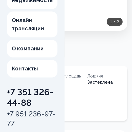
недвижимость
Онлайн
1
/
2
трансляции
О компании
Контакты
Тип
Общая площадь
Лоджия
недвижимости
66
м²
Застеклена
Квартира
+7 351 326-
Номер
44-88
квартиры
108
+7 951 236-97-
77