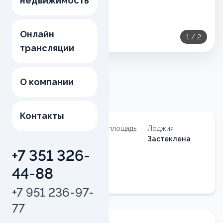
недвижимость
Онлайн
1
/
2
трансляции
О компании
Контакты
Тип
Общая площадь
Лоджия
недвижимости
65.9
м²
Застеклена
Квартира
+7 351 326-
Квартира
44-88
№
9
+7 951 236-97-
77