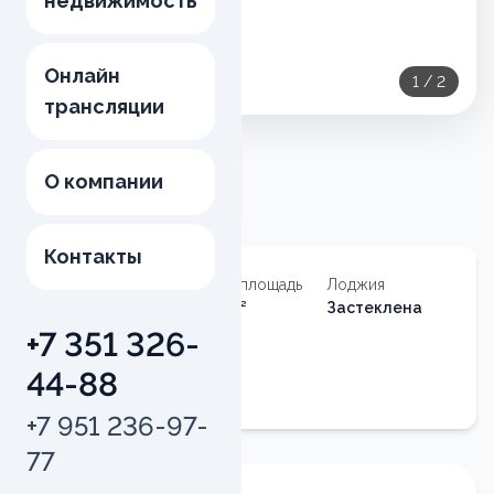
недвижимость
Онлайн
1
/
2
трансляции
О компании
Контакты
Тип
Общая площадь
Лоджия
недвижимости
109.6
м²
Застеклена
Квартира
+7 351 326-
Квартира
44-88
№
62
+7 951 236-97-
77