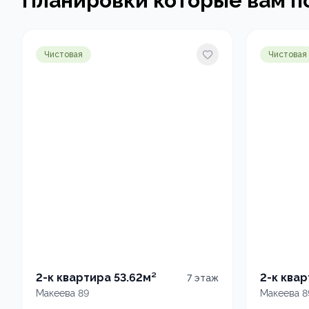
Планировки которые вам п
Чистовая
Чистовая
2-к квартира 53.62м²
2-к квар
7
этаж
Макеева 89
Макеева 8