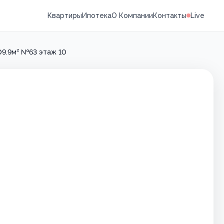
Квартиры
Ипотека
О Компании
Контакты
Live
09.9м² №63 этаж 10