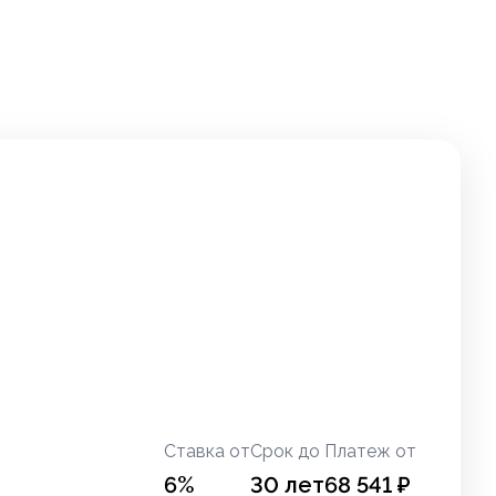
Ставка от
Срок до
Платеж от
6
%
30
лет
68 541
₽