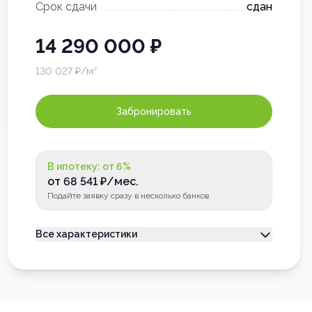
Срок сдачи
сдан
14 290 000
₽
130 027
₽/м²
Забронировать
В ипотеку: от
6
%
от
68 541
₽/мес.
Подайте заявку сразу в несколько банков
Все характеристики
Тип недвижимости
Квартира
Номер квартиры
63
Лоджия
Застеклена