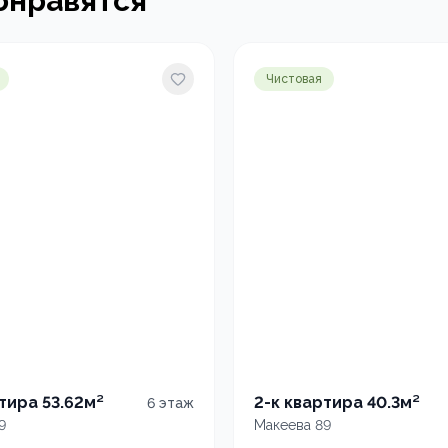
онравятся
Чистовая
тира 53.62м²
2-к квартира 40.3м²
6
этаж
9
Макеева 89