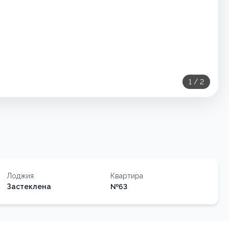
1
/
2
Лоджия
Квартира
Застеклена
№
63