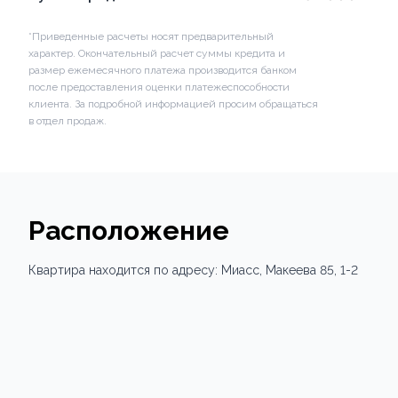
*Приведенные расчеты носят предварительный
характер. Окончательный расчет суммы кредита и
размер ежемесячного платежа производится банком
после предоставления оценки платежеспособности
клиента. За подробной информацией просим обращаться
в отдел продаж.
Расположение
Квартира
находится по адресу:
Миасс,
Макеева 85
, 1-2