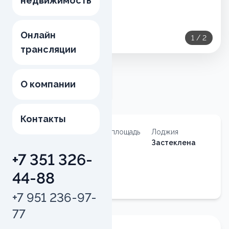
недвижимость
Онлайн
1
/
2
трансляции
О компании
Контакты
Тип
Общая площадь
Лоджия
недвижимости
40.3
м²
Застеклена
Квартира
+7 351 326-
Квартира
44-88
№
86
+7 951 236-97-
77