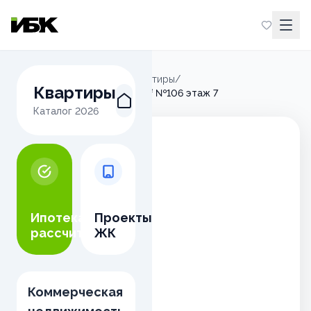
Главная
/
Микрорайон М
/
Квартиры
/
Квартиры
2-комнатная квартира 40.3м² №106 этаж 7
Каталог
2026
Ипотека
Проекты
рассчитать
ЖК
Коммерческая