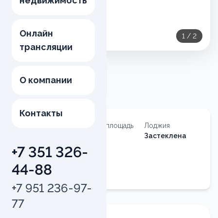
недвижимость
Онлайн
1
/
2
трансляции
О компании
Контакты
Тип
Общая площадь
Лоджия
недвижимости
40.3
м²
Застеклена
Квартира
+7 351 326-
Квартира
44-88
№
106
+7 951 236-97-
77