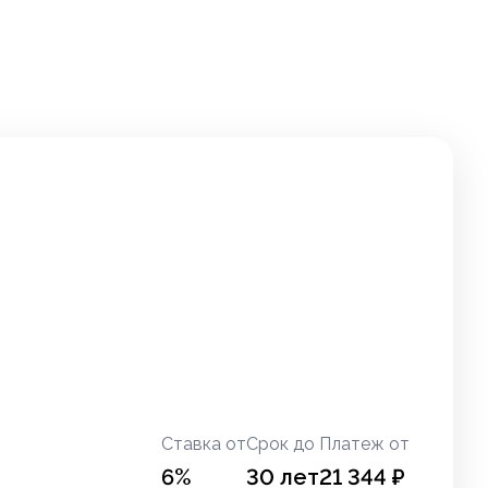
Ставка от
Срок до
Платеж от
6
%
30
лет
21 344
₽