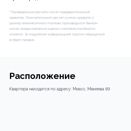
*Приведенные расчеты носят предварительный
характер. Окончательный расчет суммы кредита и
размер ежемесячного платежа производится банком
после предоставления оценки платежеспособности
клиента. За подробной информацией просим обращаться
в отдел продаж.
Расположение
Квартира
находится по адресу:
Миасс,
Макеева 89