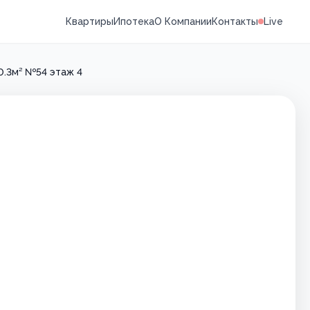
Квартиры
Ипотека
О Компании
Контакты
Live
0.3м² №54 этаж 4