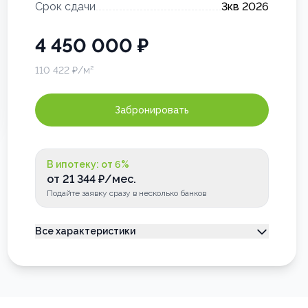
Срок сдачи
3кв 2026
4 450 000
₽
110 422
₽/м²
Забронировать
В ипотеку: от
6
%
от
21 344
₽/мес.
Подайте заявку сразу в несколько банков
Все характеристики
Тип недвижимости
Квартира
Номер квартиры
54
Лоджия
Застеклена