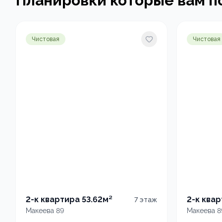
Планировки которые вам п
Чистовая
Чистовая
2-к квартира 53.62м²
2-к квар
7
этаж
Макеева 89
Макеева 8