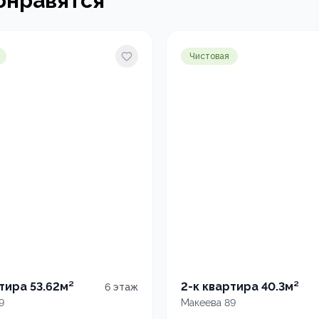
онравятся
Чистовая
тира 53.62м²
2-к квартира 40.3м²
6
этаж
9
Макеева 89