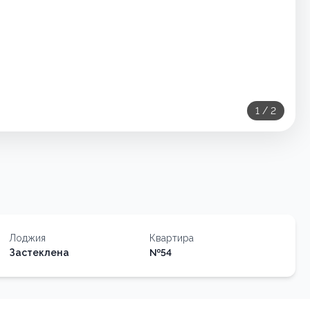
1
/
2
Лоджия
Квартира
Застеклена
№
54