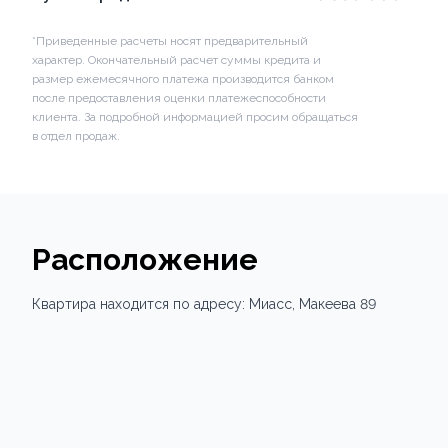
*Приведенные расчеты носят предварительный
характер. Окончательный расчет суммы кредита и
размер ежемесячного платежа производится банком
после предоставления оценки платежеспособности
клиента. За подробной информацией просим обращаться
в отдел продаж.
Расположение
Квартира
находится по адресу:
Миасс,
Макеева 89