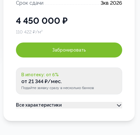
Срок сдачи
3кв 2026
4 450 000
₽
110 422
₽/м²
Забронировать
В ипотеку: от
6
%
от
21 344
₽/мес.
Подайте заявку сразу в несколько банков
Все характеристики
Тип недвижимости
Квартира
Номер квартиры
66
Лоджия
Застеклена