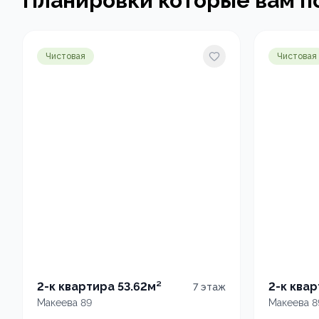
Планировки которые вам п
Чистовая
Чистовая
2-к квартира 53.62м²
2-к квар
7
этаж
Макеева 89
Макеева 8