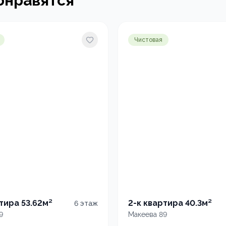
онравятся
Чистовая
тира 53.62м²
2-к квартира 40.3м²
6
этаж
9
Макеева 89