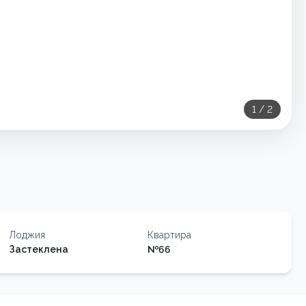
1
/
2
Лоджия
Квартира
Застеклена
№
66