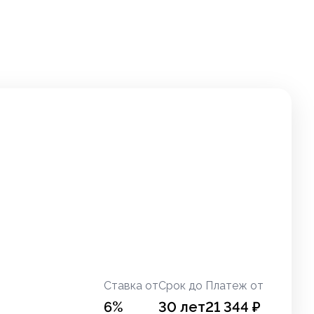
Ставка от
Срок до
Платеж от
6
%
30
лет
21 344
₽