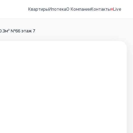
Квартиры
Ипотека
О Компании
Контакты
Live
0.3м² №66 этаж 7