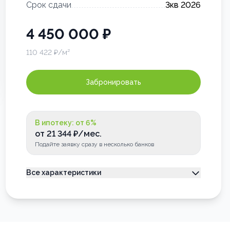
Срок сдачи
3кв 2026
4 450 000
₽
110 422
₽/м²
Забронировать
В ипотеку: от
6
%
от
21 344
₽/мес.
Подайте заявку сразу в несколько банков
Все характеристики
Тип недвижимости
Квартира
Номер квартиры
3
Лоджия
Застеклена