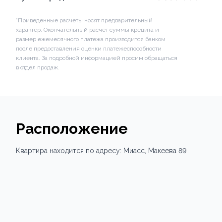
*Приведенные расчеты носят предварительный
характер. Окончательный расчет суммы кредита и
размер ежемесячного платежа производится банком
после предоставления оценки платежеспособности
клиента. За подробной информацией просим обращаться
в отдел продаж.
Расположение
Квартира
находится по адресу:
Миасс,
Макеева 89