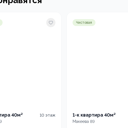
онравятся
Чистовая
ртира 40м²
1-к квартира 40м²
10
этаж
9
Макеева 89