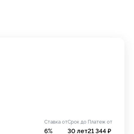
Ставка от
Срок до
Платеж от
6
%
30
лет
21 344
₽