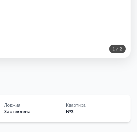
1
/
2
Лоджия
Квартира
Застеклена
№
3