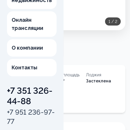
недвижимость
Онлайн
1
/
2
трансляции
О компании
Контакты
Тип
Общая площадь
Лоджия
недвижимости
53.62
м²
Застеклена
Квартира
+7 351 326-
Квартира
44-88
№
88
+7 951 236-97-
77