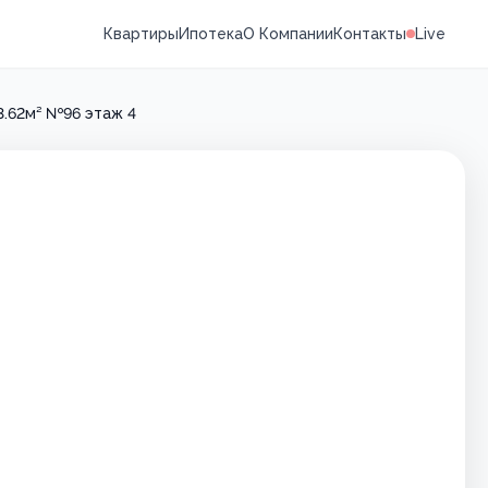
Квартиры
Ипотека
О Компании
Контакты
Live
3.62м² №96 этаж 4