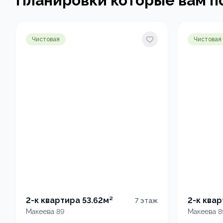
Планировки которые вам п
Чистовая
Чистовая
2-к квартира 53.62м²
2-к квар
7
этаж
Макеева 89
Макеева 8