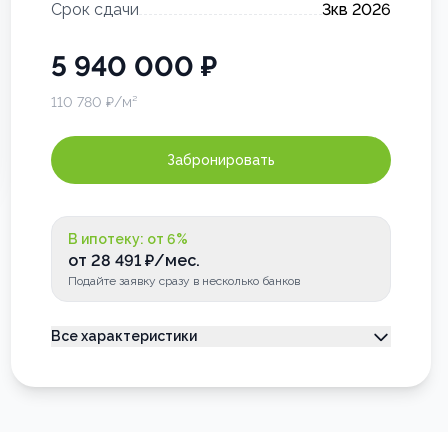
Срок сдачи
3кв 2026
5 940 000
₽
110 780
₽/м²
Забронировать
В ипотеку: от
6
%
от
28 491
₽/мес.
Подайте заявку сразу в несколько банков
Все характеристики
Тип недвижимости
Квартира
Номер квартиры
96
Лоджия
Застеклена