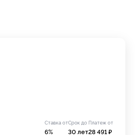
Ставка от
Срок до
Платеж от
6
%
30
лет
28 491
₽