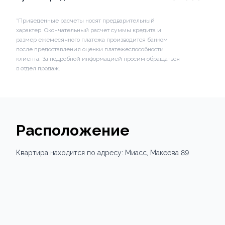
*Приведенные расчеты носят предварительный
характер. Окончательный расчет суммы кредита и
размер ежемесячного платежа производится банком
после предоставления оценки платежеспособности
клиента. За подробной информацией просим обращаться
в отдел продаж.
Расположение
Квартира
находится по адресу:
Миасс,
Макеева 89