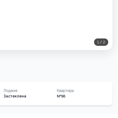
1
/
2
Лоджия
Квартира
Застеклена
№
96