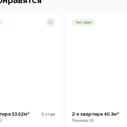
онравятся
Чистовая
тира 53.62м²
2-к квартира 40.3м²
6
этаж
9
Макеева 89