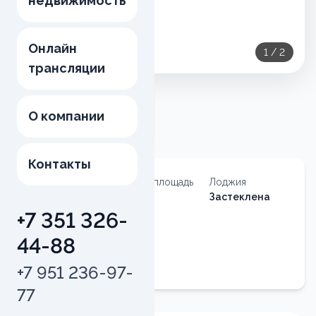
недвижимость
Онлайн
1
/
2
трансляции
О компании
Контакты
Тип
Общая площадь
Лоджия
недвижимости
38.9
м²
Застеклена
Квартира
+7 351 326-
Номер
44-88
квартиры
98
+7 951 236-97-
77