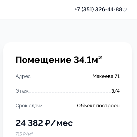
+7 (351) 326-44-88
Помещение
34.1
м²
Адрес
Макеева 71
Этаж
3
/4
Срок сдачи
Объект построен
24 382
₽
/мес
715
₽/м²