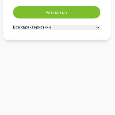
Арендовать
Все характеристики
Тип недвижимости
Коммерческая
Категория помещения
Свободного назначения
Высота потолков
2.5
м