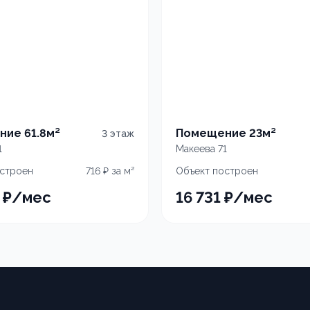
ие 61.8м²
Помещение 23м²
3
этаж
1
Макеева 71
остроен
716
₽ за м²
Объект построен
₽
/мес
16 731
₽
/мес