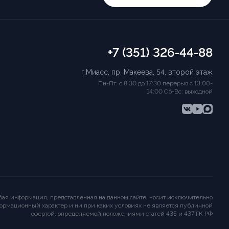
+7 (351) 326-44-88
г.Миасс, пр. Макеева, 54, второй этаж
Пн-Пт: с 8.30 до 17:30 перерыв с 13:00-
14:00 Сб-Вс: выходной
ая информация, представленная на данном сайте, носит исключительно
ормационный характер и ни при каких условиях не является публичной
офертой, определяемой положениями статей 435 и 437 ГК РФ