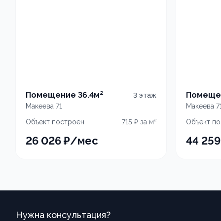
Помещение 36.4м²
Помещен
3
этаж
Макеева 71
Макеева 7
Объект построен
715
₽ за м²
Объект п
26 026
₽
/мес
44 259
Нужна консультация?