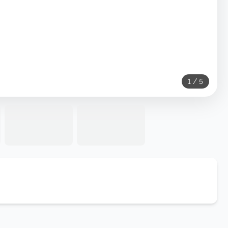
1
/
5